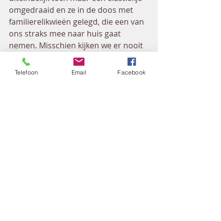
omgedraaid en ze in de doos met 
familierelikwieën gelegd, die een van 
ons straks mee naar huis gaat 
nemen. Misschien kijken we er nooit 
meer naar om. Maar misschien gaan 
we er toch nog ooit voor zitten om al 
Telefoon
Email
Facebook
die mensen van ooit weer even tot 
leven te laten komen.
En dat is waar ze eigenlijk ook voor 
zijn en waarom ze nog steeds bij 
bijna elke uitvaart worden gedrukt: 
om te bewaren en niet te vergeten…