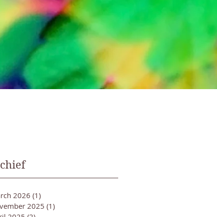
chief
rch 2026
(1)
1 post
vember 2025
(1)
1 post
ril 2025
(2)
2 posts