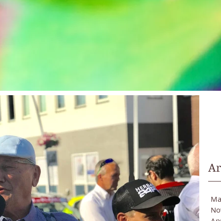
Ar
Ma
No
Ap