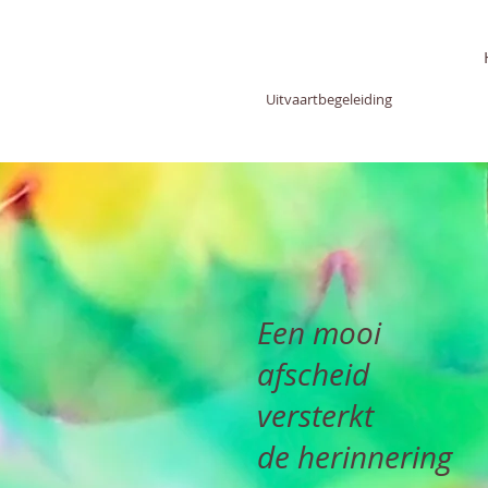
SUSANNE
GROENEVELD
Uitvaartbegeleiding
Een mooi
afscheid
versterkt
de herinnering