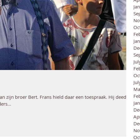
Ja
Se
No
Oc
Fe
Ja
De
Se
Ju
Fe
Oc
Ju
Ma
Fe
van zijn broer Bert. Frans hield daar een toespraak. Hij deed
Ja
ers...
De
Ap
De
No
Oc