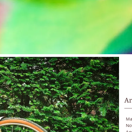
Ar
Ma
No
Ap