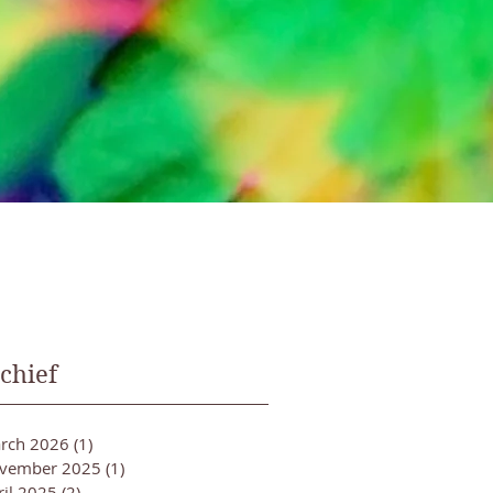
chief
rch 2026
(1)
1 post
vember 2025
(1)
1 post
ril 2025
(2)
2 posts