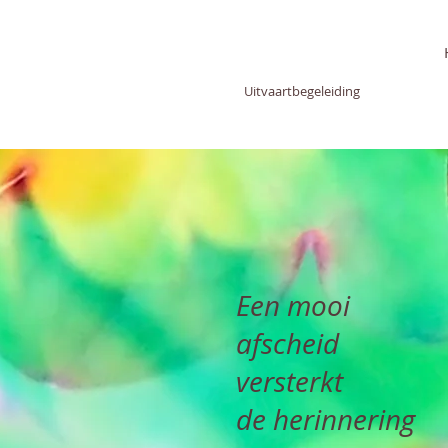
SUSANNE
GROENEVELD
Uitvaartbegeleiding
Een mooi
afscheid
versterkt
de herinnering