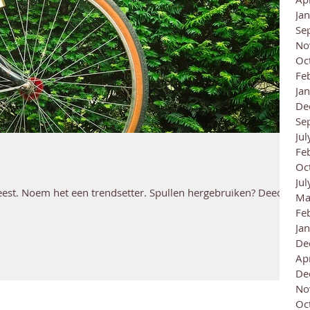
Ja
Se
No
Oc
Fe
Ja
De
Se
Ju
Fe
Oc
Ju
weest. Noem het een trendsetter. Spullen hergebruiken? Deed
Ma
Fe
Ja
De
Ap
De
No
Oc