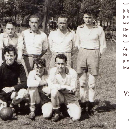
Se
Ju
Ju
Ma
De
No
Se
Ap
No
Ju
Ma
V