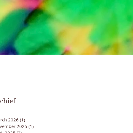
chief
rch 2026
(1)
1 post
vember 2025
(1)
1 post
ril 2025
(2)
2 posts