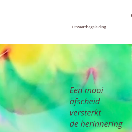
SUSANNE
GROENEVELD
Uitvaartbegeleiding
Een mooi
afscheid
versterkt
de herinnering