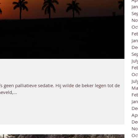
Ja
Se
No
Oc
Fe
Ja
De
Se
Ju
Fe
Oc
Ju
 geen palliatieve sedatie. Hij wilde de beker legen tot de
Ma
eveld,...
Fe
Ja
De
Ap
De
No
Oc