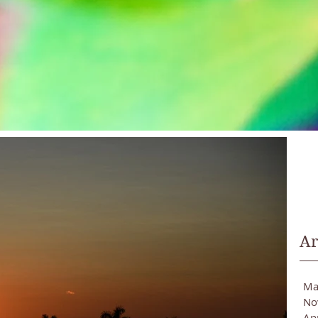
Ar
Ma
No
Ap